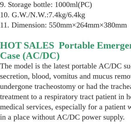
9. Storage bottle: 1000ml(PC)
10. G.W./N.W.:7.4kg/6.4kg
11. Dimension: 550mm×264mm×380mm
HOT SALES Portable Emergenc
Case (AC/DC)
The model is the latest portable AC/DC suct
secretion, blood, vomitus and mucus remo
undergone tracheostomy or had the trache
treatment to a respiratory tract patient in h
medical services, especially for a patient 
in a place without AC/DC power supply.