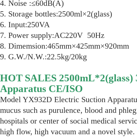
4. Noise :≤60dB(A)
5. Storage bottles:2500ml×2(glass)
6. Input:250VA
7. Power supply:AC220V 50Hz
8. Dimemsion:465mm×425mm×920mm
9. G.W./N.W.:22.5kg/20kg
HOT SALES 2500mL*2(glass) 32
Apparatus CE/ISO
Model YX932D Electric Suction Apparatus,
mucus such as purulence, blood and phle
hospitals or center of social medical servic
high flow, high vacuum and a novel style. 