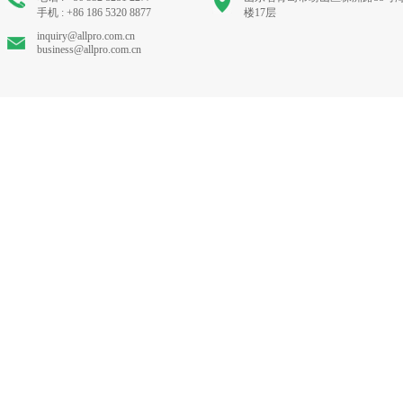
手机 : +86 186 5320 8877
楼17层
inquiry@allpro.com.cn
business@allpro.com.cn