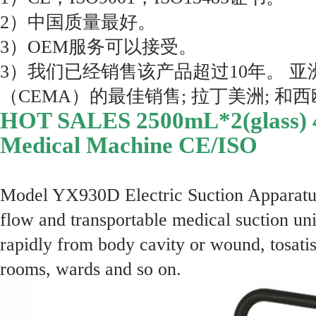
2）中国质量最好。
3）OEM服务可以接受。
3）我们已经销售该产品超过10年。 
（CEMA）的最佳销售; 拉丁美洲; 和
HOT SALES 2500mL*2(glass) 40
Medical Machine CE/ISO
Model YX930D Electric Suction Apparatus
flow and transportable medical suction uni
rapidly from body cavity or wound, tosati
rooms, wards and so on.