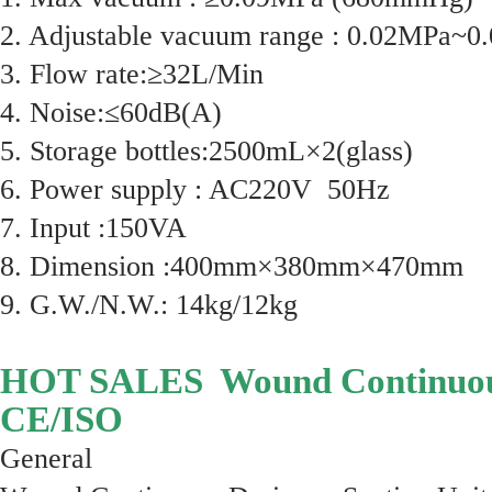
2. Adjustable vacuum range : 0.02MPa
3. Flow rate:≥32L/Min
4. Noise:≤60dB(A)
5. Storage bottles:2500mL×2(glass)
6. Power supply : AC220V 50Hz
7. Input :150VA
8. Dimension :400mm×380mm×470mm
9. G.W./N.W.: 14kg/12kg
HOT SALES Wound Continuous
CE/ISO
General