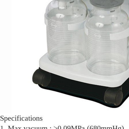
Specifications
1. Max vacuum : ≥0.09MPa (680mmHg)