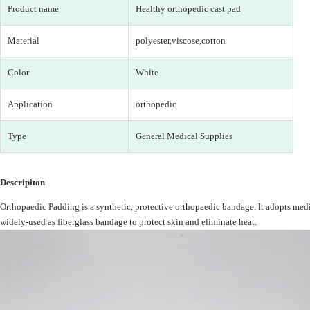
Product name
Healthy orthopedic cast pad
Material
polyester,viscose,cotton
Color
White
Application
orthopedic
Type
General Medical Supplies
Descripiton
Orthopaedic Padding is a synthetic, protective orthopaedic bandage. It adopts medica
widely-used as fiberglass bandage to protect skin and eliminate heat.