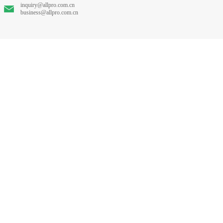
inquiry@allpro.com.cn
business@allpro.com.cn